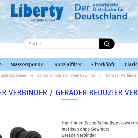
E-Mail
Suche...
Passwort
e
Wasserspender
Spezialfilter
Filterköpfe
Claris
»
»
llstecksysteme
Schwarz (metrisch) ohne Gewinde
Gerader Verbinder
R VERBINDER / GERADER REDUZIER VE
Konto erstellen
Passwort vergessen?
Hier finden Sie zu Schnellstecksystem
metrisch ohne Gewinde:
Gerade Verbinder