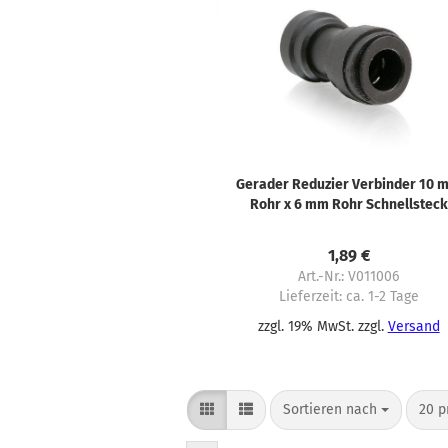
Gerader Reduzier Verbinder 10 
Rohr x 6 mm Rohr Schnellsteck
System
1,89 €
Art.-Nr.: V011006
Lieferzeit:
ca. 1-2 Tage
zzgl. 19% MwSt. zzgl.
Versand
Sortieren nach
pro 
Sortieren nach
20 p