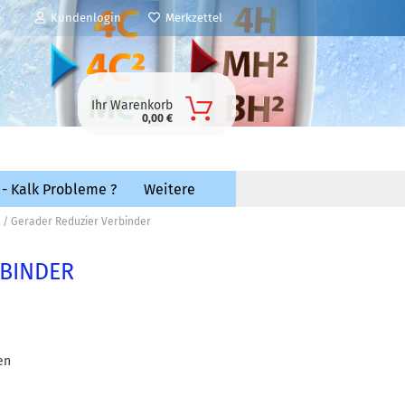
Kundenlogin
Merkzettel
Ihr Warenkorb
0,00 €
 - Kalk Probleme ?
Weitere
 / Gerader Reduzier Verbinder
RBINDER
en