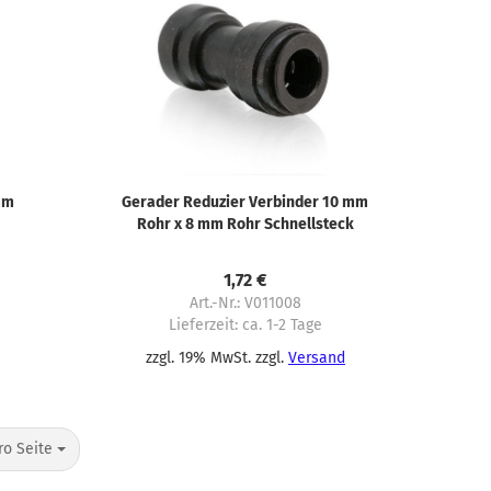
mm
Gerader Reduzier Verbinder 10 mm
Rohr x 8 mm Rohr Schnellsteck
System
1,72 €
Art.-Nr.: V011008
Lieferzeit:
ca. 1-2 Tage
zzgl. 19% MwSt. zzgl.
Versand
Seite
ro Seite