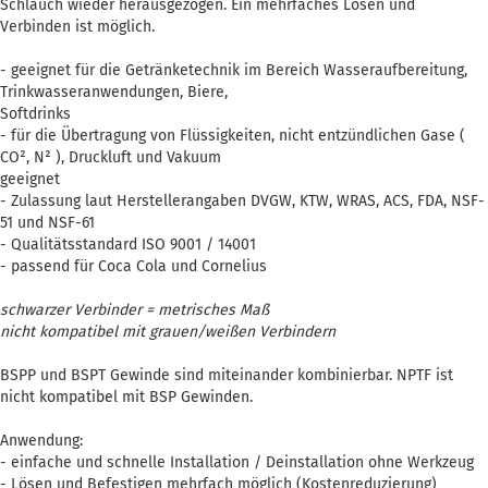
Schlauch wieder herausgezogen. Ein mehrfaches Lösen und
Verbinden ist möglich.
- geeignet für die Getränketechnik im Bereich Wasseraufbereitung,
Trinkwasseranwendungen, Biere,
Softdrinks
- für die Übertragung von Flüssigkeiten, nicht entzündlichen Gase (
CO², N² ), Druckluft und Vakuum
geeignet
- Zulassung laut Herstellerangaben DVGW, KTW, WRAS, ACS, FDA, NSF-
51 und NSF-61
- Qualitätsstandard ISO 9001 / 14001
- passend für Coca Cola und Cornelius
schwarzer Verbinder = metrisches Maß
nicht kompatibel mit grauen/weißen Verbindern
BSPP und BSPT Gewinde sind miteinander kombinierbar. NPTF ist
nicht kompatibel mit BSP Gewinden.
Anwendung:
- einfache und schnelle Installation / Deinstallation ohne Werkzeug
- Lösen und Befestigen mehrfach möglich (Kostenreduzierung)