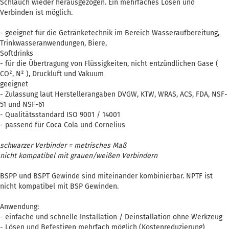
Schlauch wieder herausgezogen. Ein mehrfaches Lösen und
Verbinden ist möglich.
- geeignet für die Getränketechnik im Bereich Wasseraufbereitung,
Trinkwasseranwendungen, Biere,
Softdrinks
- für die Übertragung von Flüssigkeiten, nicht entzündlichen Gase (
CO², N² ), Druckluft und Vakuum
geeignet
- Zulassung laut Herstellerangaben DVGW, KTW, WRAS, ACS, FDA, NSF-
51 und NSF-61
- Qualitätsstandard ISO 9001 / 14001
- passend für Coca Cola und Cornelius
schwarzer Verbinder = metrisches Maß
nicht kompatibel mit grauen/weißen Verbindern
BSPP und BSPT Gewinde sind miteinander kombinierbar. NPTF ist
nicht kompatibel mit BSP Gewinden.
Anwendung:
- einfache und schnelle Installation / Deinstallation ohne Werkzeug
- Lösen und Befestigen mehrfach möglich (Kostenreduzierung)