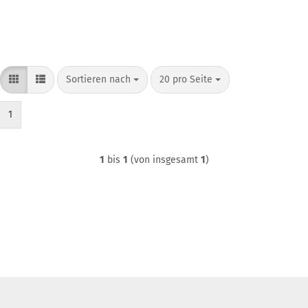
Sortieren nach
pro Seite
Sortieren nach
20 pro Seite
1
1
bis
1
(von insgesamt
1
)