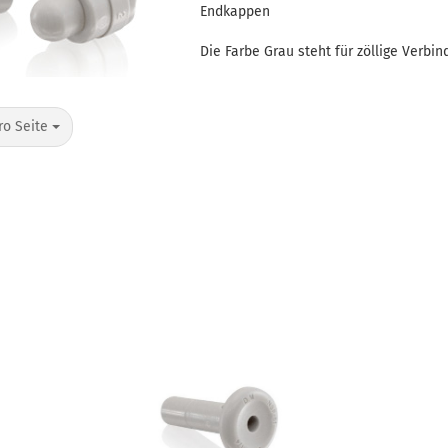
Endkappen
Die Farbe Grau steht für zöllige Verbind
Seite
ro Seite