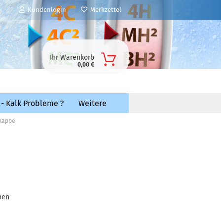
Kundenlogin
Merkzettel
Ihr Warenkorb
0,00 €
 - Kalk Probleme ?
Weitere
dkappe
men