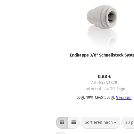
Endkappe 3/8" Schnellsteck Sys
0,88 €
Art.-Nr.: V1828
Lieferzeit:
ca. 1-2 Tage
zzgl. 19% MwSt. zzgl.
Versand
Sortieren nach
pro 
Sortieren nach
20 p