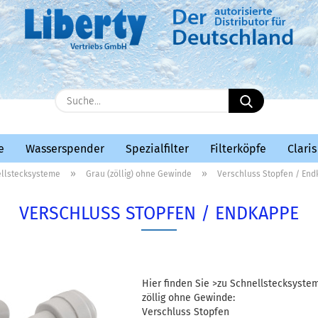
E-Mail
Suche...
Passwort
e
Wasserspender
Spezialfilter
Filterköpfe
Claris
»
»
llstecksysteme
Grau (zöllig) ohne Gewinde
Verschluss Stopfen / En
VERSCHLUSS STOPFEN / ENDKAPPE
Konto erstellen
Passwort vergessen?
Hier finden Sie >zu Schnellstecksyste
zöllig ohne Gewinde:
Verschluss Stopfen