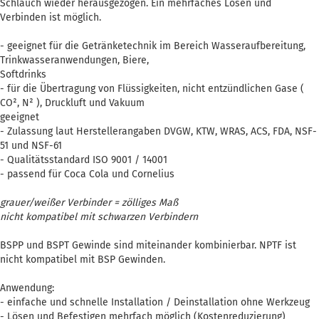
Schlauch wieder herausgezogen. Ein mehrfaches Lösen und
Verbinden ist möglich.
- geeignet für die Getränketechnik im Bereich Wasseraufbereitung,
Trinkwasseranwendungen, Biere,
Softdrinks
- für die Übertragung von Flüssigkeiten, nicht entzündlichen Gase (
CO², N² ), Druckluft und Vakuum
geeignet
- Zulassung laut Herstellerangaben DVGW, KTW, WRAS, ACS, FDA, NSF-
51 und NSF-61
- Qualitätsstandard ISO 9001 / 14001
- passend für Coca Cola und Cornelius
grauer/weißer Verbinder = zölliges Maß
nicht kompatibel mit schwarzen Verbindern
BSPP und BSPT Gewinde sind miteinander kombinierbar. NPTF ist
nicht kompatibel mit BSP Gewinden.
Anwendung:
- einfache und schnelle Installation / Deinstallation ohne Werkzeug
- Lösen und Befestigen mehrfach möglich (Kostenreduzierung)