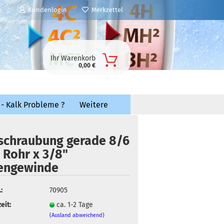
Kundenlogin
Merkzettel
Ihr Warenkorb
0,00 €
 - Kalk Probleme ?
Weitere
schraubung gerade 8/6
Rohr x 3/8"
engewinde
:
70905
eit:
ca. 1-2 Tage
(Ausland abweichend)