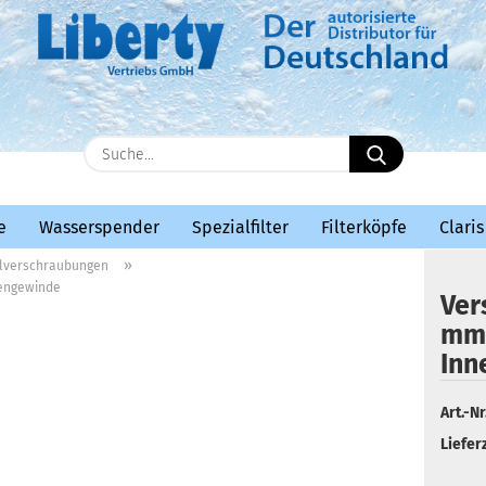
E-Mail
Suche...
Passwort
e
Wasserspender
Spezialfilter
Filterköpfe
Claris
»
lverschraubungen
nengewinde
Ver
mm 
Konto erstellen
Inn
Passwort vergessen?
Art.-Nr.
Lieferz