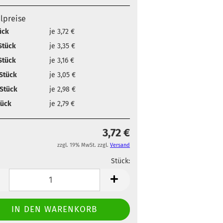
elpreise
ück
je 3,72 €
Stück
je 3,35 €
Stück
je 3,16 €
Stück
je 3,05 €
Stück
je 2,98 €
tück
je 2,79 €
3,72 €
zzgl. 19% MwSt. zzgl.
Versand
Stück:
ahl
Stück