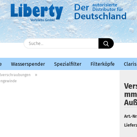
E-Mail
Suche...
Passwort
e
Wasserspender
Spezialfilter
Filterköpfe
Claris
»
lverschraubungen
ßengewinde
Ver
mm 
Konto erstellen
Auß
Passwort vergessen?
Art.-Nr.
Lieferz