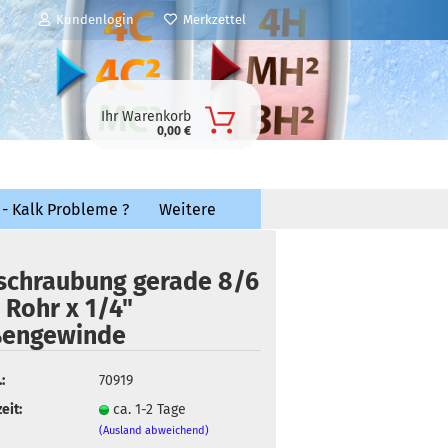
Kundenlogin
Merkzettel
Ihr Warenkorb
0,00 €
 - Kalk Probleme ?
Weitere
schraubung gerade 8/6
Rohr x 1/4"
engewinde
:
70919
eit:
ca. 1-2 Tage
(Ausland abweichend)