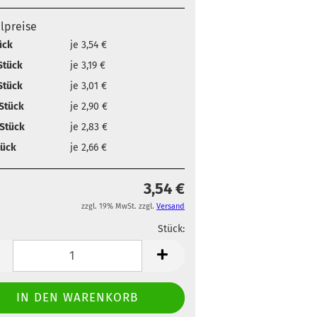
elpreise
ück
je 3,54 €
Stück
je 3,19 €
Stück
je 3,01 €
Stück
je 2,90 €
Stück
je 2,83 €
tück
je 2,66 €
3,54 €
zzgl. 19% MwSt. zzgl.
Versand
Stück:
ahl
Stück