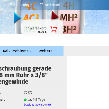
Kundenlogin
Merkzettel
Ihr Warenkorb
0,00 €
 - Kalk Probleme ?
Weitere
schraubung gerade
8 mm Rohr x 3/8"
engewinde
:
70970
eit:
ca. 1-2 Tage
(Ausland abweichend)