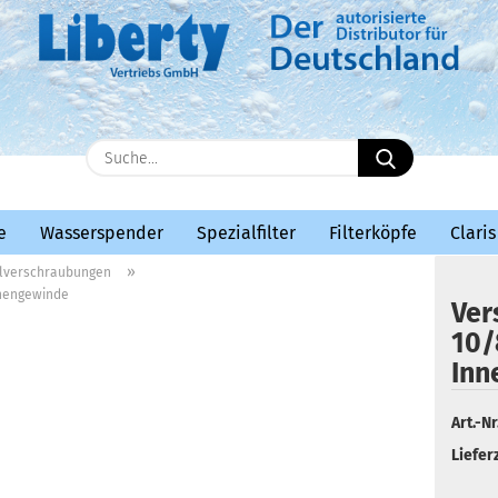
E-Mail
Suche...
Passwort
e
Wasserspender
Spezialfilter
Filterköpfe
Claris
»
lverschraubungen
nnengewinde
Ver
10/
Konto erstellen
Inn
Passwort vergessen?
Art.-Nr.
Lieferz