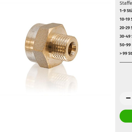
Staff
1-9 St
10-19 
20-29 
30-49 
50-99 
> 99 S
Anz