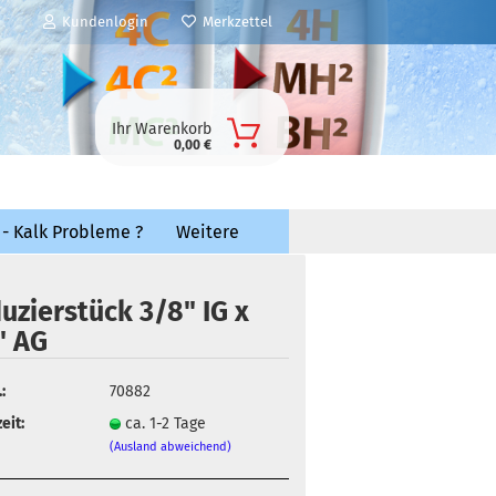
Kundenlogin
Merkzettel
Ihr Warenkorb
0,00 €
 - Kalk Probleme ?
Weitere
uzierstück 3/8" IG x
" AG
:
70882
eit:
ca. 1-2 Tage
(Ausland abweichend)