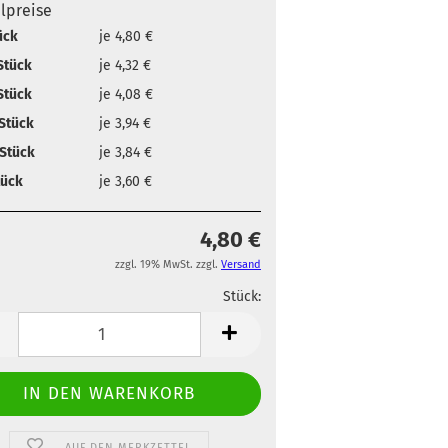
elpreise
ück
je 4,80 €
Stück
je 4,32 €
Stück
je 4,08 €
Stück
je 3,94 €
Stück
je 3,84 €
tück
je 3,60 €
4,80 €
zzgl. 19% MwSt. zzgl.
Versand
Stück:
ahl
Stück
AUF DEN MERKZETTEL