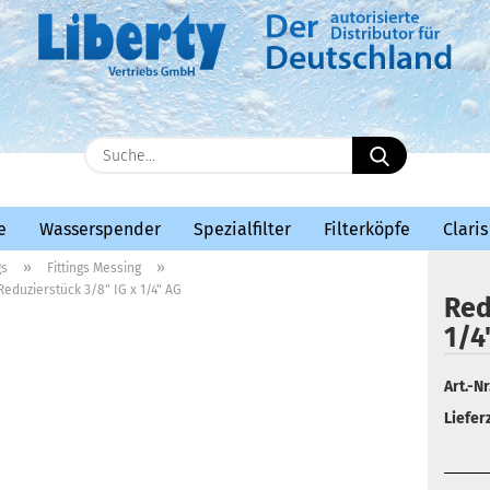
E-Mail
Suche...
Passwort
e
Wasserspender
Spezialfilter
Filterköpfe
Claris
»
»
gs
Fittings Messing
Reduzierstück 3/8" IG x 1/4" AG
Red
1/4
Konto erstellen
Passwort vergessen?
Art.-Nr.
Lieferz