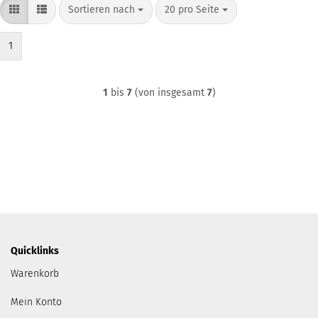
Sortieren nach
pro Seite
Sortieren nach
20 pro Seite
1
1
bis
7
(von insgesamt
7
)
Quicklinks
Warenkorb
Mein Konto