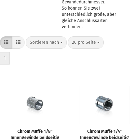
Gewindedurchmesser.
So können Sie zwei
unterschiedlich große, aber
gleiche Anschlussarten
verbinden.
Sortieren nach
pro Seite
Sortieren nach
20 pro Seite
1
Chrom Muffe 1/8"
Chrom Muffe 1/4"
Innengewinde beidseitig
Innengewinde beidseitig